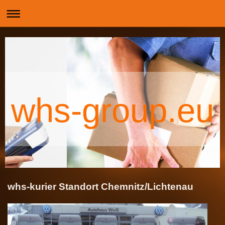
whs-group.eu
whs-kurier Standort Chemnitz/Lichtenau